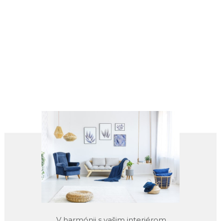
V harmónii s vašim interiérom